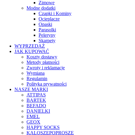
Zimowe
Modne dodatki
Czapki i Kominy
Ocieplacze
Opaski
Parasolki
Peleryny
Skarpety
WYPRZEDAŻ
JAK KUPOWAĆ
Koszty dostawy
Metody płatności
Zwroty i reklamacje
Wymiana
Regulamin
Polityka prywatności
NASZE MARKI
ATTIPAS
BARTEK
BEFADO
DANIELKI
EMEL
GEOX
HAPPY SOCKS
KALOSZEPOPROSZE