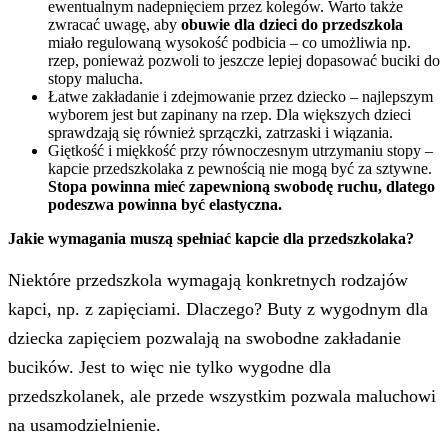
ewentualnym nadepnięciem przez kolegów. Warto także
zwracać uwagę, aby
obuwie dla dzieci do przedszkola
miało regulowaną wysokość podbicia – co umożliwia np.
rzep, ponieważ pozwoli to jeszcze lepiej dopasować buciki do
stopy malucha.
Łatwe zakładanie i zdejmowanie przez dziecko – najlepszym
wyborem jest but zapinany na rzep. Dla większych dzieci
sprawdzają się również sprzączki, zatrzaski i wiązania.
Giętkość i miękkość przy równoczesnym utrzymaniu stopy –
kapcie przedszkolaka z pewnością nie mogą być za sztywne.
Stopa powinna mieć zapewnioną swobodę ruchu, dlatego
podeszwa powinna być elastyczna
.
Jakie wymagania muszą spełniać kapcie dla przedszkolaka?
Niektóre przedszkola wymagają konkretnych rodzajów
kapci, np. z zapięciami. Dlaczego? Buty z wygodnym dla
dziecka zapięciem pozwalają na swobodne zakładanie
bucików. Jest to więc nie tylko wygodne dla
przedszkolanek, ale przede wszystkim pozwala maluchowi
na usamodzielnienie.