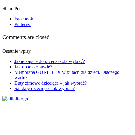
Share Post
Facebook
Pinterest
Comments are closed
Ostatnie wpisy
Jakie kapcie do przedszkola wybrać?
Jak dbać o obuwie?
Membrana GORE-TEX w butach dla dzieci. Dlaczego
warto?
Buty zimowe dziecięce – jak wybrać?
Sandały dziecięce. Jak wybrać?