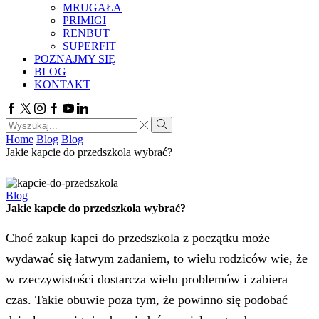
MRUGAŁA
PRIMIGI
RENBUT
SUPERFIT
POZNAJMY SIĘ
BLOG
KONTAKT
Facebook
Twitter
Instagram
Google
Youtube
Linkedin
plus
Search
input
Search
Home
Blog
Blog
Jakie kapcie do przedszkola wybrać?
Blog
Jakie kapcie do przedszkola wybrać?
Choć zakup kapci do przedszkola z początku może
wydawać się łatwym zadaniem, to wielu rodziców wie, że
w rzeczywistości dostarcza wielu problemów i zabiera
czas. Takie obuwie poza tym, że powinno się podobać