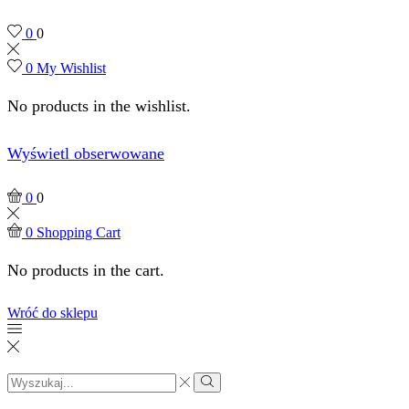
0
0
0
My Wishlist
No products in the wishlist.
Wyświetl obserwowane
0
0
0
Shopping Cart
No products in the cart.
Wróć do sklepu
Search
input
Search