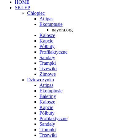
HOME
SKLEP
Chłopiec
Attipas
Ekotuptusie
nayora.org
Kalosze
Kapcie
Półbuty
Profilaktyczne
Sandały
Trampki
Trzewiki
Zimowe
Dziewczynka
Attipas
Ekotuptusie
Baleriny
Kalosze
Kapcie
Półbuty
Profilaktyczne
Sandały
Trampki
Trzewiki