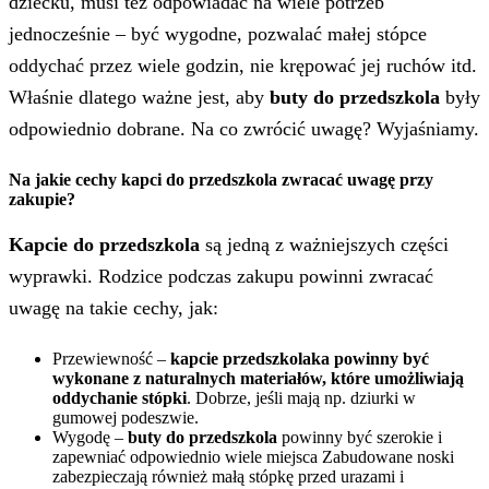
dziecku, musi też odpowiadać na wiele potrzeb
jednocześnie – być wygodne, pozwalać małej stópce
oddychać przez wiele godzin, nie krępować jej ruchów itd.
Właśnie dlatego ważne jest, aby
buty do przedszkola
były
odpowiednio dobrane. Na co zwrócić uwagę? Wyjaśniamy.
Na jakie cechy kapci do przedszkola zwracać uwagę przy
zakupie?
Kapcie do przedszkola
są jedną z ważniejszych części
wyprawki. Rodzice podczas zakupu powinni zwracać
uwagę na takie cechy, jak:
Przewiewność –
kapcie przedszkolaka powinny być
wykonane z naturalnych materiałów, które umożliwiają
oddychanie stópki
. Dobrze, jeśli mają np. dziurki w
gumowej podeszwie.
Wygodę –
buty do przedszkola
powinny być szerokie i
zapewniać odpowiednio wiele miejsca Zabudowane noski
zabezpieczają również małą stópkę przed urazami i