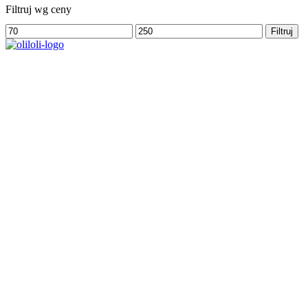
Filtruj wg ceny
Cena
Cena
Filtruj
min
max