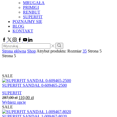
MRUGAŁA
PRIMIGI
RENBUT
SUPERFIT
POZNAJMY SIĘ
BLOG
KONTAKT
Facebook
Twitter
Instagram
Google
Youtube
Linkedin
plus
Search
input
Search
Strona główna
Shop
Atrybut produktu: Rozmiar
35
Strona 5
Strona 5
SALE
SUPERFIT SANDAŁ 0-609465-2500
SUPERFIT
Pierwotna
Aktualna
287,00
zł
110,00
zł
cena
Ten
cena
Wybierz opcje
wynosiła:
produkt
wynosi:
SALE
287,00 zł.
ma
110,00 zł.
wiele
SUPERFIT SANDAŁ 1-009467-8020