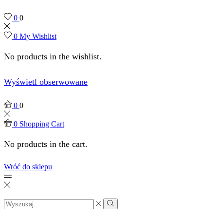
0
0
0
My Wishlist
No products in the wishlist.
Wyświetl obserwowane
0
0
0
Shopping Cart
No products in the cart.
Wróć do sklepu
Search
input
Search