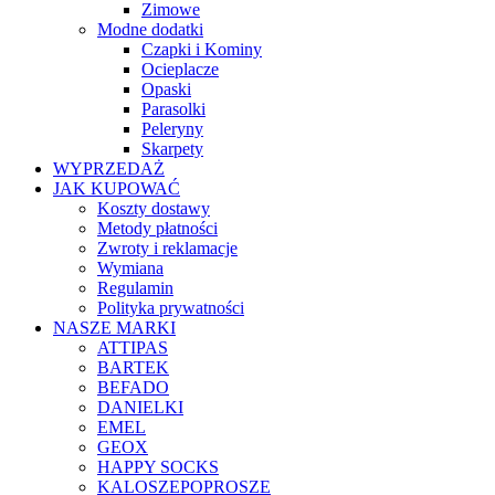
Zimowe
Modne dodatki
Czapki i Kominy
Ocieplacze
Opaski
Parasolki
Peleryny
Skarpety
WYPRZEDAŻ
JAK KUPOWAĆ
Koszty dostawy
Metody płatności
Zwroty i reklamacje
Wymiana
Regulamin
Polityka prywatności
NASZE MARKI
ATTIPAS
BARTEK
BEFADO
DANIELKI
EMEL
GEOX
HAPPY SOCKS
KALOSZEPOPROSZE