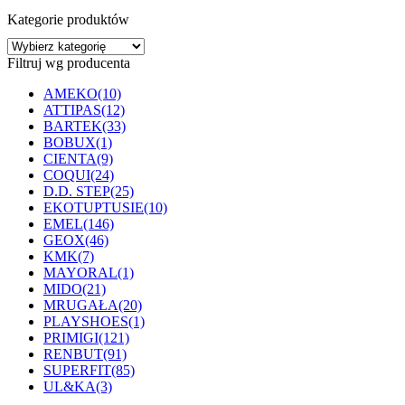
wybrać
Kategorie produktów
na
stronie
produktu
Filtruj wg producenta
AMEKO
(10)
ATTIPAS
(12)
BARTEK
(33)
BOBUX
(1)
CIENTA
(9)
COQUI
(24)
D.D. STEP
(25)
EKOTUPTUSIE
(10)
EMEL
(146)
GEOX
(46)
KMK
(7)
MAYORAL
(1)
MIDO
(21)
MRUGAŁA
(20)
PLAYSHOES
(1)
PRIMIGI
(121)
RENBUT
(91)
SUPERFIT
(85)
UL&KA
(3)