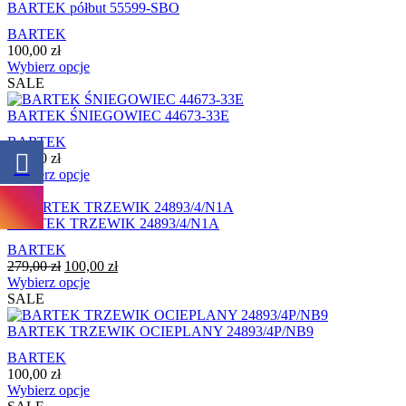
wiele
BARTEK półbut 55599-SBO
stronie
wariantów.
produktu
BARTEK
Opcje
100,00
zł
można
Ten
Wybierz opcje
wybrać
produkt
SALE
na
ma
stronie
wiele
BARTEK ŚNIEGOWIEC 44673-33E
produktu
wariantów.
BARTEK
Opcje
150,00
zł
można
Ten
Wybierz opcje
wybrać
produkt
SALE
na
ma
stronie
wiele
BARTEK TRZEWIK 24893/4/N1A
produktu
wariantów.
BARTEK
Opcje
Pierwotna
Aktualna
279,00
zł
100,00
zł
można
cena
Ten
cena
Wybierz opcje
wybrać
wynosiła:
produkt
wynosi:
SALE
na
279,00 zł.
ma
100,00 zł.
stronie
wiele
BARTEK TRZEWIK OCIEPLANY 24893/4P/NB9
produktu
wariantów.
BARTEK
Opcje
100,00
zł
można
Ten
Wybierz opcje
wybrać
produkt