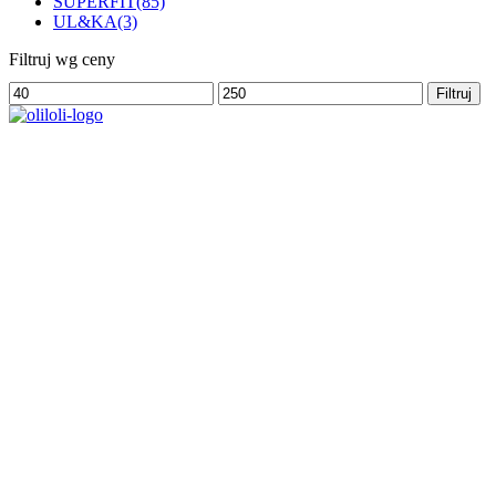
SUPERFIT
(85)
UL&KA
(3)
Filtruj wg ceny
Cena
Cena
Filtruj
min
max