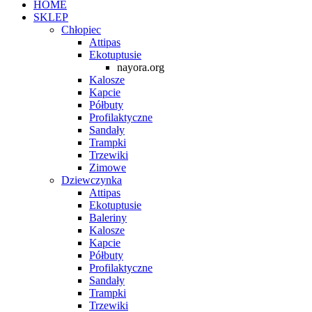
HOME
SKLEP
Chłopiec
Attipas
Ekotuptusie
nayora.org
Kalosze
Kapcie
Półbuty
Profilaktyczne
Sandały
Trampki
Trzewiki
Zimowe
Dziewczynka
Attipas
Ekotuptusie
Baleriny
Kalosze
Kapcie
Półbuty
Profilaktyczne
Sandały
Trampki
Trzewiki