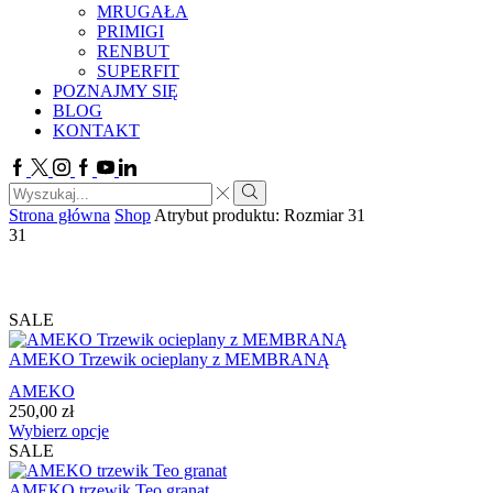
MRUGAŁA
PRIMIGI
RENBUT
SUPERFIT
POZNAJMY SIĘ
BLOG
KONTAKT
Facebook
Twitter
Instagram
Google
Youtube
Linkedin
plus
Search
input
Search
Strona główna
Shop
Atrybut produktu: Rozmiar
31
31
SALE
AMEKO Trzewik ocieplany z MEMBRANĄ
AMEKO
250,00
zł
Ten
Wybierz opcje
produkt
SALE
ma
wiele
AMEKO trzewik Teo granat