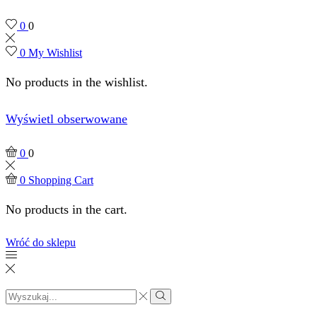
0
0
0
My Wishlist
No products in the wishlist.
Wyświetl obserwowane
0
0
0
Shopping Cart
No products in the cart.
Wróć do sklepu
Search
input
Search