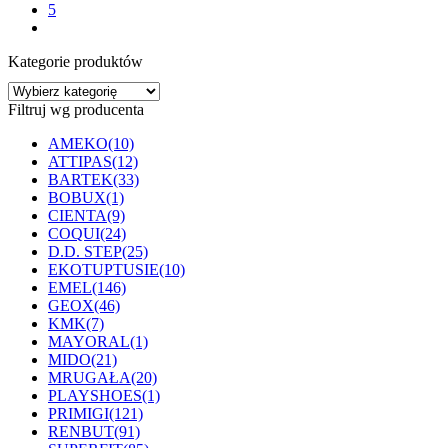
5
Opcje
next
można
wybrać
Kategorie produktów
na
stronie
produktu
Filtruj wg producenta
AMEKO
(10)
ATTIPAS
(12)
BARTEK
(33)
BOBUX
(1)
CIENTA
(9)
COQUI
(24)
D.D. STEP
(25)
EKOTUPTUSIE
(10)
EMEL
(146)
GEOX
(46)
KMK
(7)
MAYORAL
(1)
MIDO
(21)
MRUGAŁA
(20)
PLAYSHOES
(1)
PRIMIGI
(121)
RENBUT
(91)