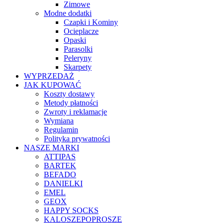
Zimowe
Modne dodatki
Czapki i Kominy
Ocieplacze
Opaski
Parasolki
Peleryny
Skarpety
WYPRZEDAŻ
JAK KUPOWAĆ
Koszty dostawy
Metody płatności
Zwroty i reklamacje
Wymiana
Regulamin
Polityka prywatności
NASZE MARKI
ATTIPAS
BARTEK
BEFADO
DANIELKI
EMEL
GEOX
HAPPY SOCKS
KALOSZEPOPROSZE