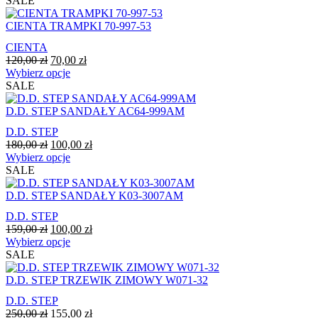
SALE
na
ma
stronie
wiele
CIENTA TRAMPKI 70-997-53
produktu
wariantów.
CIENTA
Opcje
Pierwotna
Aktualna
120,00
zł
70,00
zł
można
cena
Ten
cena
Wybierz opcje
wybrać
wynosiła:
produkt
wynosi:
SALE
na
120,00 zł.
ma
70,00 zł.
stronie
wiele
D.D. STEP SANDAŁY AC64-999AM
produktu
wariantów.
D.D. STEP
Opcje
Pierwotna
Aktualna
180,00
zł
100,00
zł
można
cena
Ten
cena
Wybierz opcje
wybrać
wynosiła:
produkt
wynosi:
SALE
na
180,00 zł.
ma
100,00 zł.
stronie
wiele
D.D. STEP SANDAŁY K03-3007AM
produktu
wariantów.
D.D. STEP
Opcje
Pierwotna
Aktualna
159,00
zł
100,00
zł
można
cena
Ten
cena
Wybierz opcje
wybrać
wynosiła:
produkt
wynosi:
SALE
na
159,00 zł.
ma
100,00 zł.
stronie
wiele
D.D. STEP TRZEWIK ZIMOWY W071-32
produktu
wariantów.
D.D. STEP
Opcje
Pierwotna
Aktualna
250,00
zł
155,00
zł
można