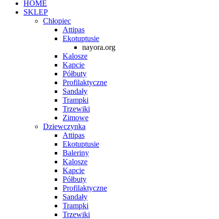
HOME
SKLEP
Chłopiec
Attipas
Ekotuptusie
nayora.org
Kalosze
Kapcie
Półbuty
Profilaktyczne
Sandały
Trampki
Trzewiki
Zimowe
Dziewczynka
Attipas
Ekotuptusie
Baleriny
Kalosze
Kapcie
Półbuty
Profilaktyczne
Sandały
Trampki
Trzewiki