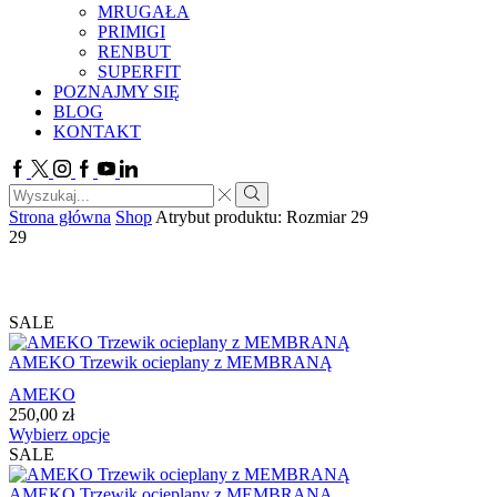
MRUGAŁA
PRIMIGI
RENBUT
SUPERFIT
POZNAJMY SIĘ
BLOG
KONTAKT
Facebook
Twitter
Instagram
Google
Youtube
Linkedin
plus
Search
input
Search
Strona główna
Shop
Atrybut produktu: Rozmiar
29
29
SALE
AMEKO Trzewik ocieplany z MEMBRANĄ
AMEKO
250,00
zł
Ten
Wybierz opcje
produkt
SALE
ma
wiele
AMEKO Trzewik ocieplany z MEMBRANĄ