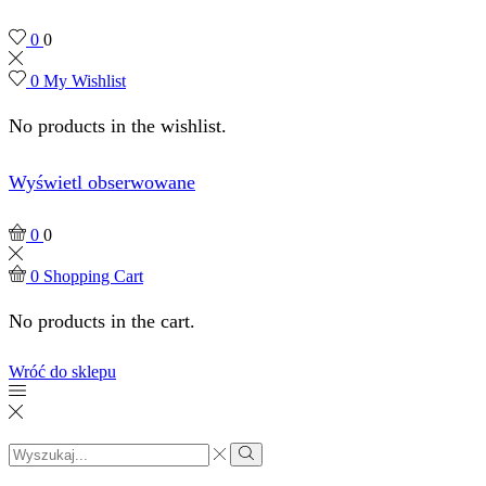
0
0
0
My Wishlist
No products in the wishlist.
Wyświetl obserwowane
0
0
0
Shopping Cart
No products in the cart.
Wróć do sklepu
Search
input
Search