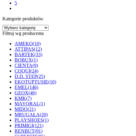
5
Opcje
next
można
wybrać
Kategorie produktów
na
stronie
produktu
Filtruj wg producenta
AMEKO
(10)
ATTIPAS
(12)
BARTEK
(33)
BOBUX
(1)
CIENTA
(9)
COQUI
(24)
D.D. STEP
(25)
EKOTUPTUSIE
(10)
EMEL
(146)
GEOX
(46)
KMK
(7)
MAYORAL
(1)
MIDO
(21)
MRUGAŁA
(20)
PLAYSHOES
(1)
PRIMIGI
(121)
RENBUT
(91)