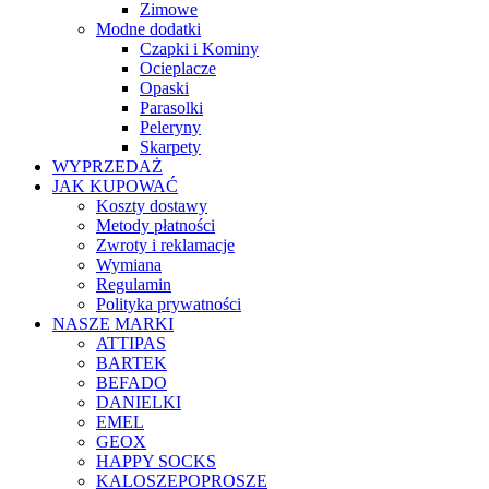
Zimowe
Modne dodatki
Czapki i Kominy
Ocieplacze
Opaski
Parasolki
Peleryny
Skarpety
WYPRZEDAŻ
JAK KUPOWAĆ
Koszty dostawy
Metody płatności
Zwroty i reklamacje
Wymiana
Regulamin
Polityka prywatności
NASZE MARKI
ATTIPAS
BARTEK
BEFADO
DANIELKI
EMEL
GEOX
HAPPY SOCKS
KALOSZEPOPROSZE