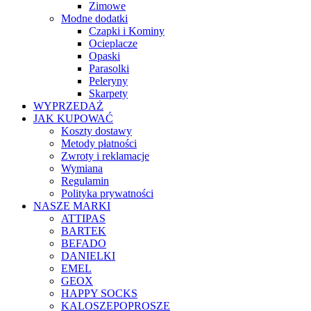
Zimowe
Modne dodatki
Czapki i Kominy
Ocieplacze
Opaski
Parasolki
Peleryny
Skarpety
WYPRZEDAŻ
JAK KUPOWAĆ
Koszty dostawy
Metody płatności
Zwroty i reklamacje
Wymiana
Regulamin
Polityka prywatności
NASZE MARKI
ATTIPAS
BARTEK
BEFADO
DANIELKI
EMEL
GEOX
HAPPY SOCKS
KALOSZEPOPROSZE