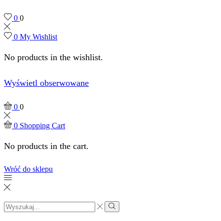
0
0
0
My Wishlist
No products in the wishlist.
Wyświetl obserwowane
0
0
0
Shopping Cart
No products in the cart.
Wróć do sklepu
Search
input
Search