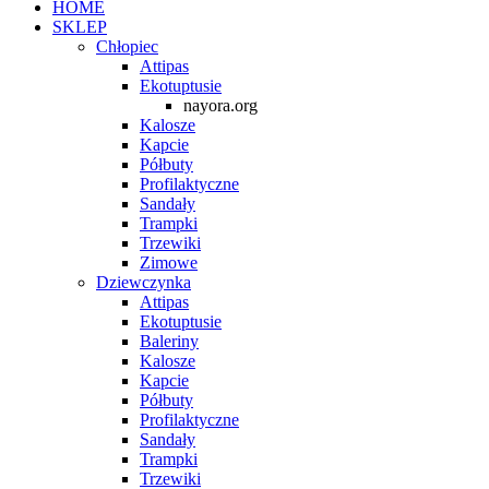
HOME
SKLEP
Chłopiec
Attipas
Ekotuptusie
nayora.org
Kalosze
Kapcie
Półbuty
Profilaktyczne
Sandały
Trampki
Trzewiki
Zimowe
Dziewczynka
Attipas
Ekotuptusie
Baleriny
Kalosze
Kapcie
Półbuty
Profilaktyczne
Sandały
Trampki
Trzewiki