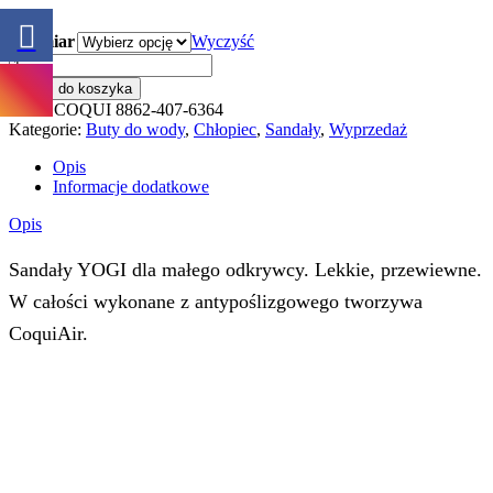
Rozmiar
Wyczyść
ilość
COQUI
Dodaj do koszyka
8862-
SKU:
COQUI 8862-407-6364
407-
Kategorie:
Buty do wody
,
Chłopiec
,
Sandały
,
Wyprzedaż
6364
Opis
Informacje dodatkowe
Opis
Sandały YOGI dla małego odkrywcy. Lekkie, przewiewne.
W całości wykonane z antypoślizgowego tworzywa
CoquiAir.