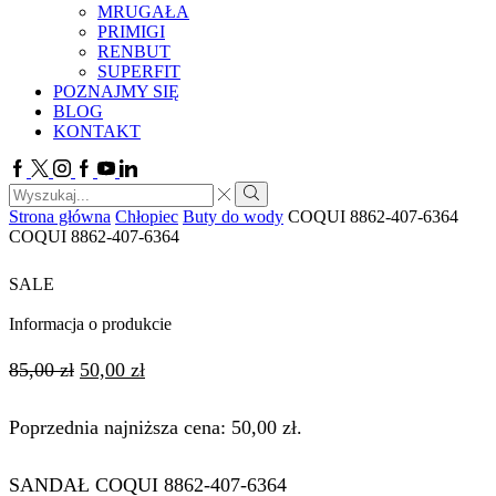
MRUGAŁA
PRIMIGI
RENBUT
SUPERFIT
POZNAJMY SIĘ
BLOG
KONTAKT
Facebook
Twitter
Instagram
Google
Youtube
Linkedin
plus
Search
input
Search
Strona główna
Chłopiec
Buty do wody
COQUI 8862-407-6364
COQUI 8862-407-6364
SALE
Informacja o produkcie
Pierwotna
Aktualna
85,00
zł
50,00
zł
cena
cena
Poprzednia najniższa cena:
50,00
zł
.
wynosiła:
wynosi:
85,00 zł.
50,00 zł.
SANDAŁ COQUI 8862-407-6364