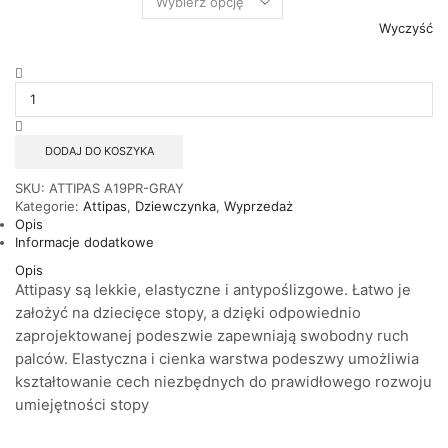
Wyczyść
ilość
ATTIPAS
PRINCESS
GRAY
A19PR-
DODAJ DO KOSZYKA
GRAY
SKU:
ATTIPAS A19PR-GRAY
Kategorie:
Attipas
,
Dziewczynka
,
Wyprzedaż
Opis
Informacje dodatkowe
Opis
Attipasy są lekkie, elastyczne i antypoślizgowe. Łatwo je
założyć na dziecięce stopy, a dzięki odpowiednio
zaprojektowanej podeszwie zapewniają swobodny ruch
palców. Elastyczna i cienka warstwa podeszwy umożliwia
kształtowanie cech niezbędnych do prawidłowego rozwoju
umiejętności stopy