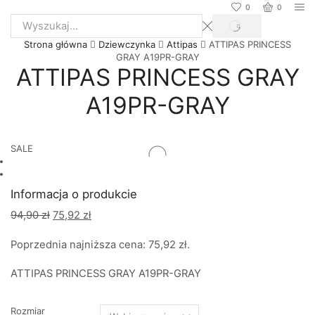
0
0
SEARCH
Search
Strona główna
Dziewczynka
Attipas
ATTIPAS PRINCESS
input
GRAY A19PR-GRAY
ATTIPAS PRINCESS GRAY
A19PR-GRAY
SALE
Informacja o produkcie
Pierwotna
Aktualna
94,90
zł
75,92
zł
cena
cena
Poprzednia najniższa cena:
75,92
zł
.
wynosiła:
wynosi:
94,90 zł.
75,92 zł.
ATTIPAS PRINCESS GRAY A19PR-GRAY
Rozmiar