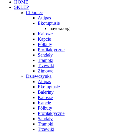
HOME
SKLEP
Chłopiec
Attipas
Ekotuptusie
nayora.org
Kalosze
Kapcie
Półbuty
Profilaktyczne
Sandały
Trampki
Trzewiki
Zimowe
Dziewczynka
Attipas
Ekotuptusie
Baleriny
Kalosze
Kapcie
Półbuty
Profilaktyczne
Sandały
Trampki
Trzewiki