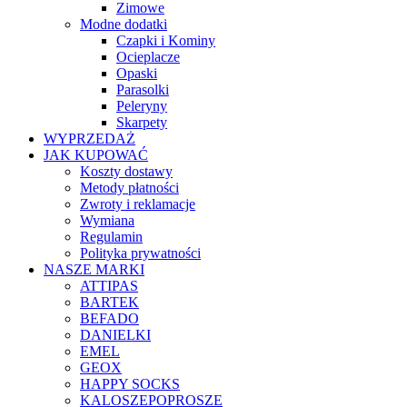
Zimowe
Modne dodatki
Czapki i Kominy
Ocieplacze
Opaski
Parasolki
Peleryny
Skarpety
WYPRZEDAŻ
JAK KUPOWAĆ
Koszty dostawy
Metody płatności
Zwroty i reklamacje
Wymiana
Regulamin
Polityka prywatności
NASZE MARKI
ATTIPAS
BARTEK
BEFADO
DANIELKI
EMEL
GEOX
HAPPY SOCKS
KALOSZEPOPROSZE