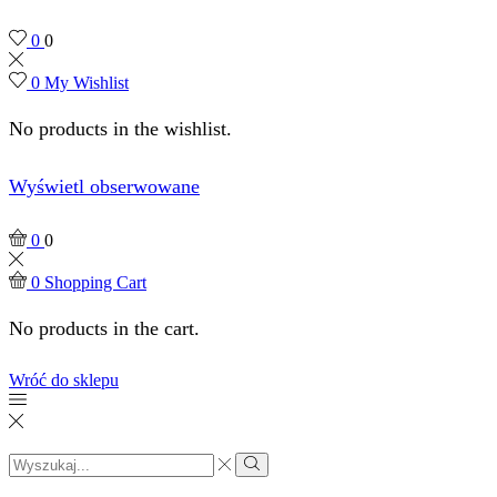
0
0
0
My Wishlist
No products in the wishlist.
Wyświetl obserwowane
0
0
0
Shopping Cart
No products in the cart.
Wróć do sklepu
Search
input
Search