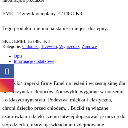
Informacja o produkcie
EMEL Trzewik ocieplany E2148C-K8
Tego produktu nie ma na stanie i nie jest dostępny.
SKU:
EMEL E2148C-K8
Kategorie:
Chłopiec
,
Trzewiki
,
Wyprzedaż
,
Zimowe
Opis
Informacje dodatkowe
Opis
Trzewiki/ traperki firmy Emel na jesień i wczesną zimę dla
dziewczynek i chłopców. Niezwykle wygodne w noszeniu
i o klasycznym stylu. Podeszwa miękka i elastyczna,
chroni dziecko przed chłodem, . Buciki są wiązane
sznurówkami dzięki czemu łatwiej dopasować je można do
stóp dziecka, ułatwiają wkładanie i zdejmowanie.