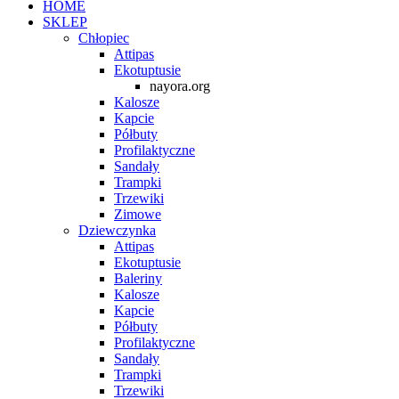
HOME
SKLEP
Chłopiec
Attipas
Ekotuptusie
nayora.org
Kalosze
Kapcie
Półbuty
Profilaktyczne
Sandały
Trampki
Trzewiki
Zimowe
Dziewczynka
Attipas
Ekotuptusie
Baleriny
Kalosze
Kapcie
Półbuty
Profilaktyczne
Sandały
Trampki
Trzewiki