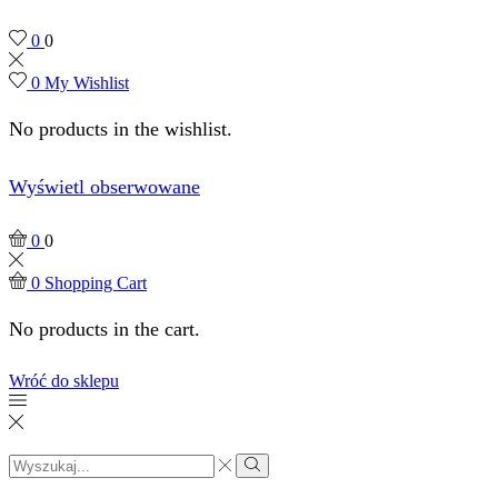
0
0
0
My Wishlist
No products in the wishlist.
Wyświetl obserwowane
0
0
0
Shopping Cart
No products in the cart.
Wróć do sklepu
Search
input
Search