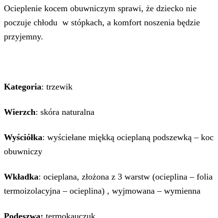
Ocieplenie kocem obuwniczym sprawi, że dziecko nie
poczuje chłodu w stópkach, a komfort noszenia będzie
przyjemny.
Kategoria
: trzewik
Wierzch
: skóra naturalna
Wyściółka
: wyściełane miękką ocieplaną podszewką – koc
obuwniczy
Wkładka
: ocieplana, złożona z 3 warstw (ocieplina – folia
termoizolacyjna – ocieplina) , wyjmowana – wymienna
Podeszwa:
termokauczuk