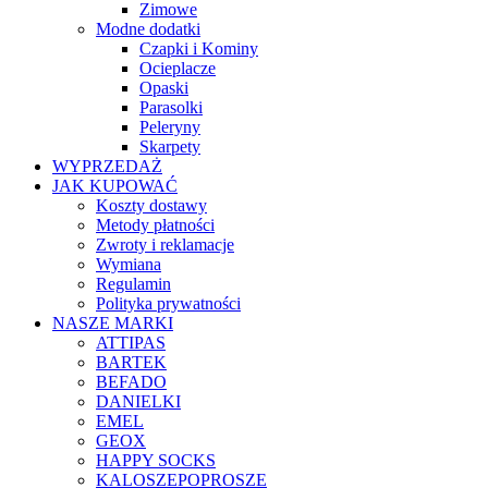
Zimowe
Modne dodatki
Czapki i Kominy
Ocieplacze
Opaski
Parasolki
Peleryny
Skarpety
WYPRZEDAŻ
JAK KUPOWAĆ
Koszty dostawy
Metody płatności
Zwroty i reklamacje
Wymiana
Regulamin
Polityka prywatności
NASZE MARKI
ATTIPAS
BARTEK
BEFADO
DANIELKI
EMEL
GEOX
HAPPY SOCKS
KALOSZEPOPROSZE