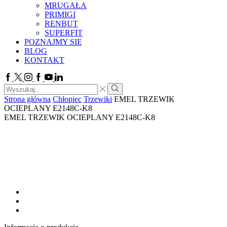
MRUGAŁA
PRIMIGI
RENBUT
SUPERFIT
POZNAJMY SIĘ
BLOG
KONTAKT
Facebook
Twitter
Instagram
Google
Youtube
Linkedin
plus
Search
input
Search
Strona główna
Chłopiec
Trzewiki
EMEL TRZEWIK
OCIEPLANY E2148C-K8
EMEL TRZEWIK OCIEPLANY E2148C-K8